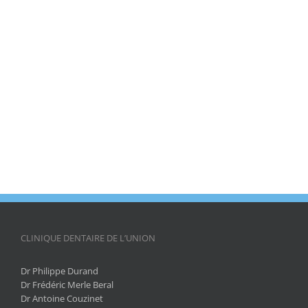
CLINIQUE DENTAIRE DE L’UNION
Dr Philippe Durand
Dr Frédéric Merle Beral
Dr Antoine Couzinet